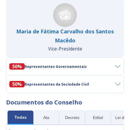
Maria de Fátima Carvalho dos Santos
Macêdo
Vice-Presidente
50%
Representantes Governamentais
50%
Representantes da Sociedade Civil
Documentos do Conselho
Todas
Ata
Decreto
Edital
Lei de 