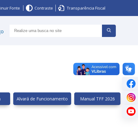
inuir Fonte
Contraste
Transparência Fiscal
ço
á
Alvará de Funcionamento
Manual TFF 2026