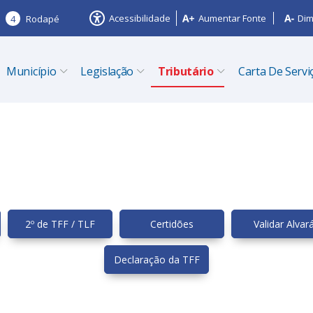
Acessibilidade
Aumentar Fonte
Dim
4
Rodapé
Município
Legislação
Tributário
Carta De Servi
2º de TFF / TLF
Certidões
Validar Alvar
Declaração da TFF