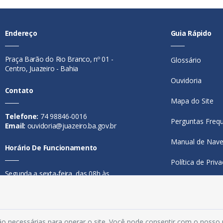
Endereço
Guia Rápido
Praça Barão do Rio Branco, nº 01 -
Glossário
Centro, Juazeiro - Bahia
Ouvidoria
Contato
Mapa do Site
Telefone:
74 98846-0016
Perguntas Freq
Email:
ouvidoria@juazeiro.ba.gov.br
Manual de Nav
Horário De Funcionamento
Política de Priv
Segunda a sexta-feira, das 08h às
Acesso Interno
14h
o necessárias para operar o site. Você pode consentir com o nosso