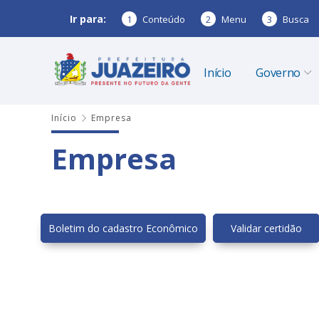
Ir para:
1
Conteúdo
2
Menu
3
Busca
Início
Governo
Início
Empresa
Empresa
Boletim do cadastro Econômico
Validar certidão