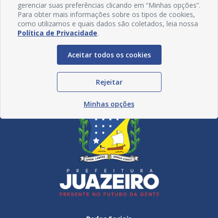
gerenciar suas preferências clicando em “Minhas opções”.
Para obter mais informações sobre os tipos de cookies,
07.08
como utilizamos e quais dados são coletados, leia nossa
Política de Privacidade
.
Ver mais notícias
Aceitar todos os cookies
Saúde de Juazeiro
Rejeitar
celebra Dia dos Pais
com ação de
Minhas opções
prevenção e cu...
Confira
07.08