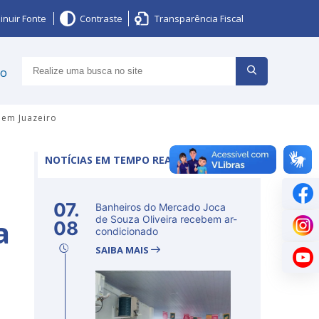
inuir Fonte
Contraste
Transparência Fiscal
ço
 em Juazeiro
NOTÍCIAS EM TEMPO REAL
07.
Banheiros do Mercado Joca
a
de Souza Oliveira recebem ar-
08
condicionado
SAIBA MAIS