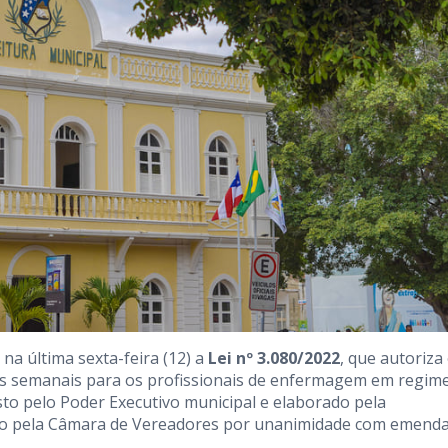
na última sexta-feira (12) a
Lei nº 3.080/2022
, que autoriza
s semanais para os profissionais de enfermagem em regim
sto pelo Poder Executivo municipal e elaborado pela
ado pela Câmara de Vereadores por unanimidade com emend