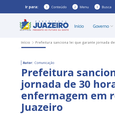
Ir para:
1
Conteúdo
2
Menu
3
Busca
Início
Governo
Início
Prefeitura sanciona lei que garante jornada 
Autor:
Comunicação
Prefeitura sancion
jornada de 30 hora
enfermagem em r
Juazeiro