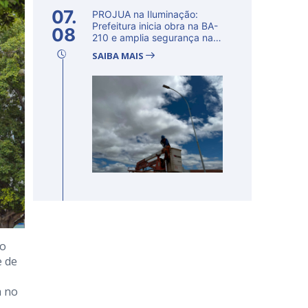
07.
PROJUA na Iluminação:
Prefeitura inicia obra na BA-
08
210 e amplia segurança na
regi�...
SAIBA MAIS
 o
e de
a no