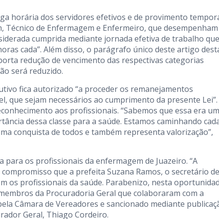
carga horária dos servidores efetivos e de provimento tempor
em, Técnico de Enfermagem e Enfermeiro, que desempenham
siderada cumprida mediante jornada efetiva de trabalho qu
horas cada”. Além disso, o parágrafo único deste artigo dest
orta redução de vencimento das respectivas categorias
não será reduzido.
utivo fica autorizado “a proceder os remanejamentos
vel, que sejam necessários ao cumprimento da presente Lei”.
econhecimento aos profissionais. “Sabemos que essa era u
rtância dessa classe para a saúde. Estamos caminhando cad
uma conquista de todos e também representa valorização”,
a para os profissionais da enfermagem de Juazeiro. “A
 compromisso que a prefeita Suzana Ramos, o secretário d
 os profissionais da saúde. Parabenizo, nesta oportunidad
s membros da Procuradoria Geral que colaboraram com a
o pela Câmara de Vereadores e sancionado mediante publicaç
urador Geral, Thiago Cordeiro.