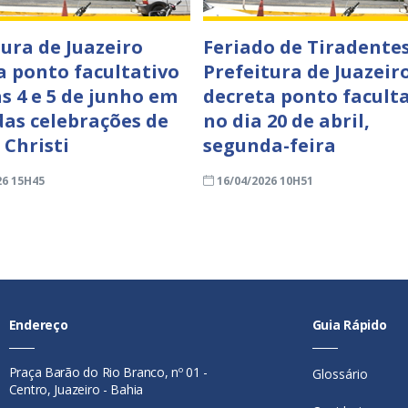
tura de Juazeiro
Feriado de Tiradentes
a ponto facultativo
Prefeitura de Juazeir
as 4 e 5 de junho em
decreta ponto facult
das celebrações de
no dia 20 de abril,
 Christi
segunda-feira
26 15H45
16/04/2026 10H51
Endereço
Guia Rápido
Praça Barão do Rio Branco, nº 01 -
Glossário
Centro, Juazeiro - Bahia