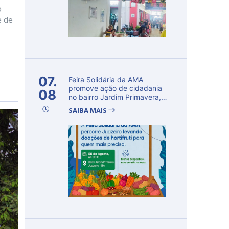
o
e de
07.
Feira Solidária da AMA
promove ação de cidadania
08
no bairro Jardim Primavera,
em Ju...
SAIBA MAIS