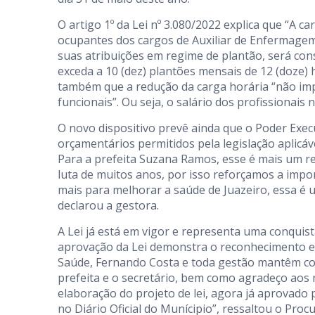
O artigo 1º da Lei nº 3.080/2022 explica que “A 
ocupantes dos cargos de Auxiliar de Enfermag
suas atribuições em regime de plantão, será con
exceda a 10 (dez) plantões mensais de 12 (doze) 
também que a redução da carga horária “não imp
funcionais”. Ou seja, o salário dos profissionais 
O novo dispositivo prevê ainda que o Poder Exec
orçamentários permitidos pela legislação aplicá
Para a prefeita Suzana Ramos, esse é mais um r
luta de muitos anos, por isso reforçamos a impo
mais para melhorar a saúde de Juazeiro, essa é 
declarou a gestora.
A Lei já está em vigor e representa uma conquist
aprovação da Lei demonstra o reconhecimento e
Saúde, Fernando Costa e toda gestão mantêm com
prefeita e o secretário, bem como agradeço ao
elaboração do projeto de lei, agora já aprovad
no Diário Oficial do Munícipio”, ressaltou o Proc