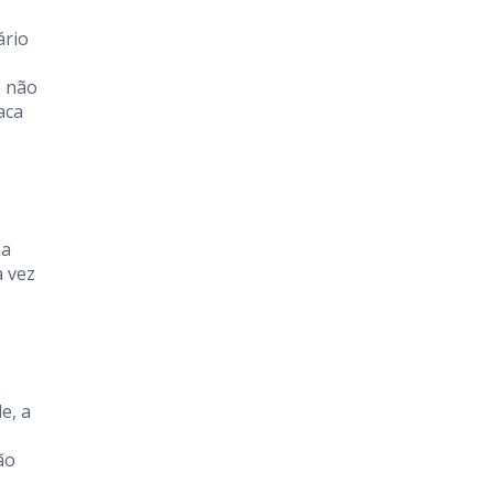
ário
e não
aca
ma
a vez
e
e, a
ão