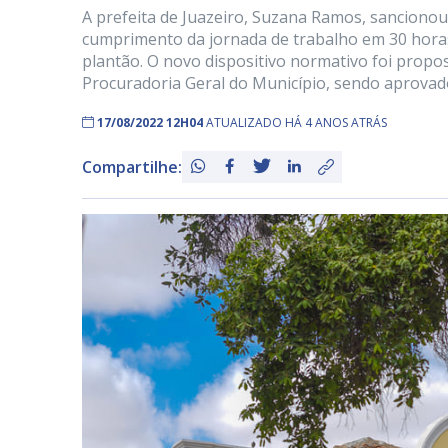
A prefeita de Juazeiro, Suzana Ramos, sancionou n
cumprimento da jornada de trabalho em 30 hora
plantão. O novo dispositivo normativo foi propo
Procuradoria Geral do Município, sendo aprovad
17/08/2022 12H04
ATUALIZADO HÁ 4 ANOS ATRÁS
Compartilhe: