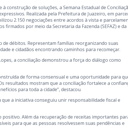
 à construção de soluções, a Semana Estadual de Conciliaç
pressivos. Realizada pela Prefeitura de Juazeiro, em parce
bilizou 2.150 negociações entre acordos à vista e parcelamen
s firmados por meio da Secretaria da Fazenda (SEFAZ) e da
o de débitos. Representam famílias reorganizando suas
idade e cidadãos encontrando caminhos para recomeçar.
Lopes, a conciliação demonstrou a força do diálogo como
onstruída de forma consensual e uma oportunidade para qu
Os resultados mostram que a conciliação fortalece a confian
efícios para toda a cidade”, destacou.
que a iniciativa conseguiu unir responsabilidade fiscal e
 positivo. Além da recuperação de receitas importantes par
síveis para que as pessoas resolvessem suas pendências e