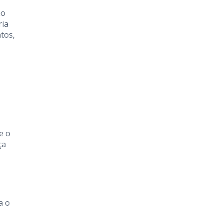
ão
ria
tos,
e o
ça
a o