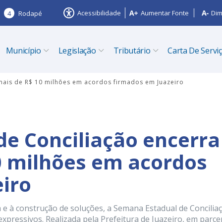
Acessibilidade
Aumentar Fonte
Dim
4
Rodapé
Município
Legislação
Tributário
Carta De Servi
mais de R$ 10 milhões em acordos firmados em Juazeiro
e Conciliação encerra
0 milhões em acordos
iro
e à construção de soluções, a Semana Estadual de Concilia
pressivos. Realizada pela Prefeitura de Juazeiro, em parce