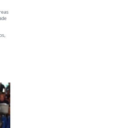
reas
dade
os,