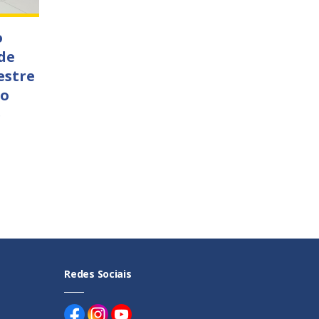
o
de
estre
so
e
Redes Sociais