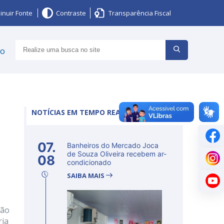
inuir Fonte
Contraste
Transparência Fiscal
ço
NOTÍCIAS EM TEMPO REAL
07.
Banheiros do Mercado Joca
de Souza Oliveira recebem ar-
08
condicionado
SAIBA MAIS
ção
ria