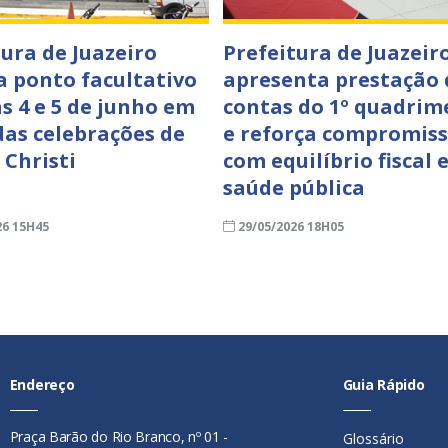
tura de Juazeiro
Prefeitura de Juazeir
a ponto facultativo
apresenta prestação 
as 4 e 5 de junho em
contas do 1º quadrim
das celebrações de
e reforça compromis
 Christi
com equilíbrio fiscal 
saúde pública
26 15H45
29/05/2026 18H05
Endereço
Guia Rápido
Praça Barão do Rio Branco, nº 01 -
Glossário