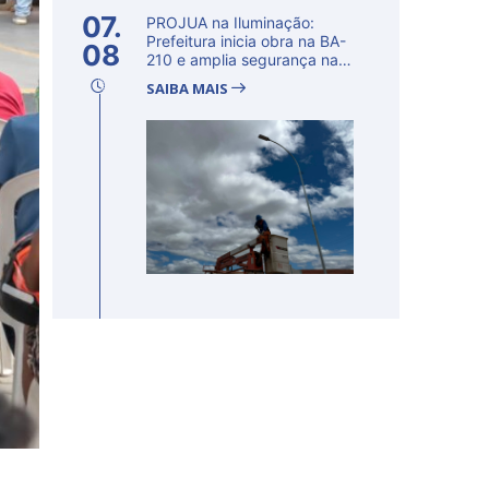
07.
PROJUA na Iluminação:
Prefeitura inicia obra na BA-
08
210 e amplia segurança na
regi�...
SAIBA MAIS