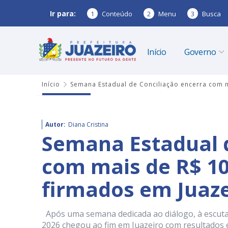
Ir para:
1
Conteúdo
2
Menu
3
Busca
Início
Governo
Início
Semana Estadual de Conciliação encerra com 
Autor:
Diana Cristina
Semana Estadual d
com mais de R$ 1
firmados em Juaze
Após uma semana dedicada ao diálogo, à escuta 
2026 chegou ao fim em Juazeiro com resultados ex