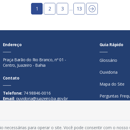
1
2
3
…
13
Endereço
Guia Rápido
Praça Barão do Rio Branco, nº 01 -
Glossário
Centro, Juazeiro - Bahia
Ouvidoria
Contato
Mapa do Site
Telefone:
74 98846-0016
Perguntas Freq
Email:
ouvidoria@juazeiro.ba.gov.br
Manual de Nav
Horário De Funcionamento
Política de Priv
Segunda a sexta-feira, das 08h às
o necessárias para operar o site. Você pode consentir com o nosso