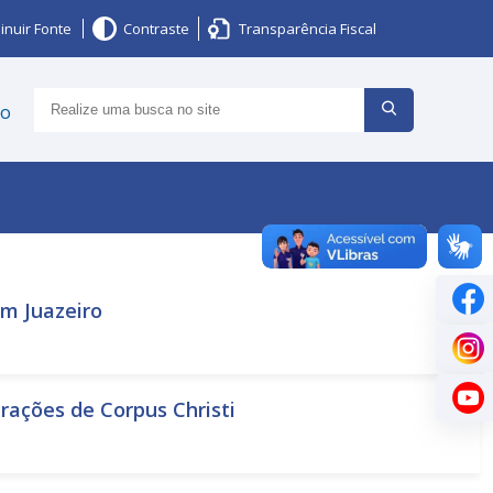
inuir Fonte
Contraste
Transparência Fiscal
ço
m Juazeiro
brações de Corpus Christi