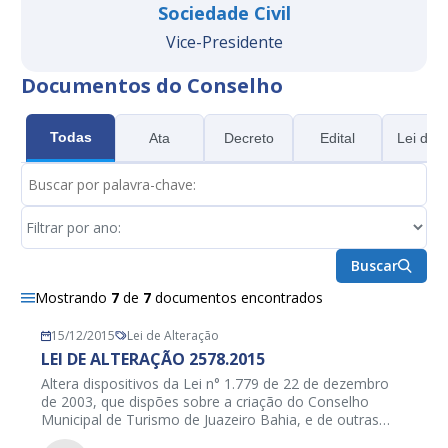
Sociedade Civil
Vice-Presidente
Documentos do Conselho
Todas
Ata
Decreto
Edital
Lei de 
Buscar
Mostrando
7
de
7
documentos encontrados
15/12/2015
Lei de Alteração
LEI DE ALTERAÇÃO 2578.2015
Altera dispositivos da Lei n° 1.779 de 22 de dezembro
de 2003, que dispões sobre a criação do Conselho
Municipal de Turismo de Juazeiro Bahia, e de outras
providências.