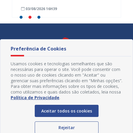
neste domingo (02); gabarito será
03/08/2026 16H39
28/07
divulgado nesta terça (04)
Preferência de Cookies
Usamos cookies e tecnologias semelhantes que são
necessárias para operar o site. Você pode consentir com
o nosso uso de cookies clicando em "Aceitar" ou
gerenciar suas preferências clicando em “Minhas opções”.
Para obter mais informações sobre os tipos de cookies,
como utilizamos e quais dados são coletados, leia nossa
Política de Privacidade
.
Redes Sociais
Aceitar todos os cookies
Rejeitar