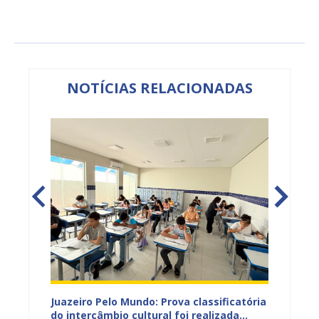
NOTÍCIAS RELACIONADAS
vulga
Juazeiro Pelo Mundo: Prova classificatória
Juazei
tória
do intercâmbio cultural foi realizada
estuda