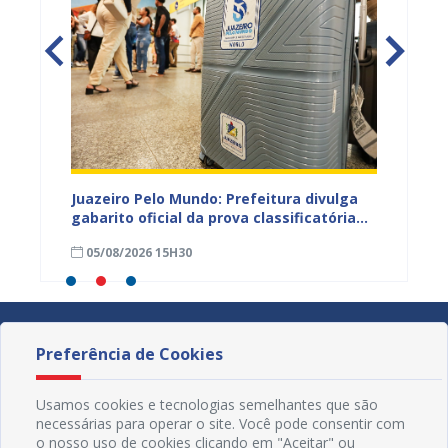
EB e
Juazeiro Pelo Mundo: Prefeitura divulga
Juazeir
mos
gabarito oficial da prova classificatória
do inte
nesta quarta (05)
neste 
05/08/2026 15H30
03/08
divulg
Preferência de Cookies
Usamos cookies e tecnologias semelhantes que são
necessárias para operar o site. Você pode consentir com
o nosso uso de cookies clicando em "Aceitar" ou