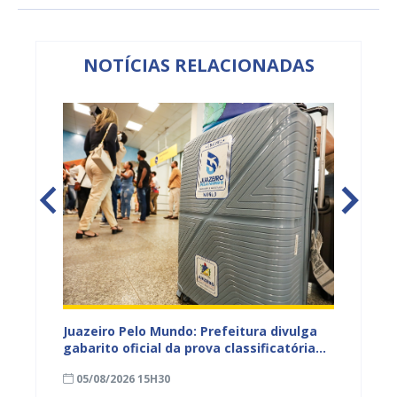
NOTÍCIAS RELACIONADAS
EB e
Juazeiro Pelo Mundo: Prefeitura divulga
Juazeir
mos
gabarito oficial da prova classificatória
do inte
nesta quarta (05)
neste 
05/08/2026 15H30
03/08
divulg