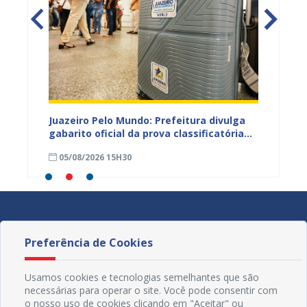
EB e
Juazeiro Pelo Mundo: Prefeitura divulga
Juazeir
mos
gabarito oficial da prova classificatória
do inte
nesta quarta (05)
neste 
05/08/2026 15H30
03/08
divulg
Preferência de Cookies
Usamos cookies e tecnologias semelhantes que são
necessárias para operar o site. Você pode consentir com
o nosso uso de cookies clicando em "Aceitar" ou