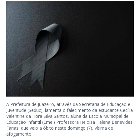
A Prefeitura de Juazeiro, através da Secretaria de Educação e
Juventude (Seduc), lamenta o falecimento da estudante Cecília
Valentine da Hora Silva Santos, aluna da Escola Municipal de
Educação Infantil (Emei) Professora Heloisa Helena Benevides
Farias, que veio a óbito neste domingo (7), vítima de
afogamento.