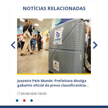
NOTÍCIAS RELACIONADAS
EB e
Juazeiro Pelo Mundo: Prefeitura divulga
Juazeir
mos
gabarito oficial da prova classificatória
do inte
nesta quarta (05)
neste 
05/08/2026 15H30
03/08
divulg