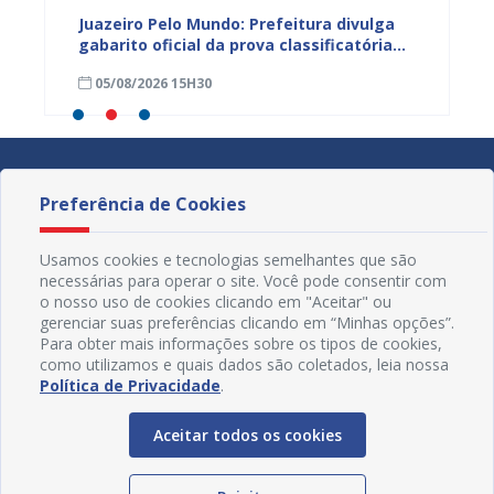
EB e
Juazeiro Pelo Mundo: Prefeitura divulga
Juazeir
mos
gabarito oficial da prova classificatória
do inte
nesta quarta (05)
neste 
05/08/2026 15H30
03/08
divulg
Preferência de Cookies
Usamos cookies e tecnologias semelhantes que são
necessárias para operar o site. Você pode consentir com
o nosso uso de cookies clicando em "Aceitar" ou
gerenciar suas preferências clicando em “Minhas opções”.
Para obter mais informações sobre os tipos de cookies,
como utilizamos e quais dados são coletados, leia nossa
Política de Privacidade
.
Aceitar todos os cookies
Redes Sociais