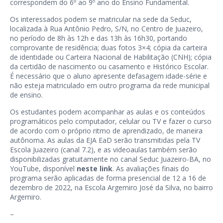
correspondem do 6º ao 9º ano do Ensino Fundamental.
Os interessados podem se matricular na sede da Seduc,
localizada à Rua Antônio Pedro, S/N, no Centro de Juazeiro,
no período de 8h às 12h e das 13h às 16h30, portando
comprovante de residência; duas fotos 3×4; cópia da carteira
de identidade ou Carteira Nacional de Habilitação (CNH); cópia
da certidão de nascimento ou casamento e Histórico Escolar.
É necessário que o aluno apresente defasagem idade-série e
não esteja matriculado em outro programa da rede municipal
de ensino.
Os estudantes podem acompanhar as aulas e os conteúdos
programáticos pelo computador, celular ou TV e fazer o curso
de acordo com o próprio ritmo de aprendizado, de maneira
autônoma. As aulas da EJA EaD serão transmitidas pela TV
Escola Juazeiro (canal 7.2), e as videoaulas também serão
disponibilizadas gratuitamente no canal Seduc Juazeiro-BA, no
YouTube, disponível
neste link
. As avaliações finais do
programa serão aplicadas de forma presencial de 12 a 16 de
dezembro de 2022, na Escola Argemiro José da Silva, no bairro
Argemiro.
–