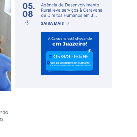
05.
Agência de Desenvolvimento
Rural leva serviços à Caravana
08
de Direitos Humanos em J...
SAIBA MAIS
l
ando
os