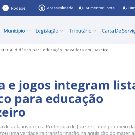
Acessibilidade
Aumentar Fonte
Dim
4
Rodapé
Município
Legislação
Tributário
Carta De Servi
material didático para educação inovadora em Juazeiro
 e jogos integram list
ico para educação
eiro
 de aula inspirou a Prefeitura de Juazeiro, que por meio da
lizou uma verdadeira transformação na aquisição do materia