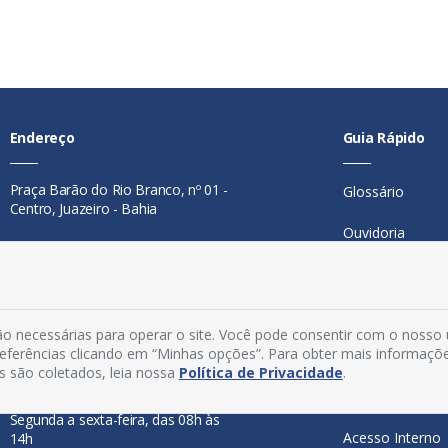
Endereço
Guia Rápido
Praça Barão do Rio Branco, nº 01 -
Glossário
Centro, Juazeiro - Bahia
Ouvidoria
Contato
Mapa do Site
Telefone:
74 98846-0016
Perguntas Freq
Email:
ouvidoria@juazeiro.ba.gov.br
o necessárias para operar o site. Você pode consentir com o nosso
preferências clicando em “Minhas opções”. Para obter mais informaçõ
Manual de Nav
Horário De Funcionamento
s são coletados, leia nossa
Política de Privacidade
.
Política de Priv
Segunda a sexta-feira, das 08h às
Acesso Interno
14h