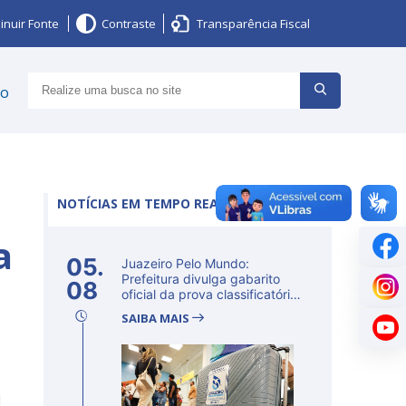
inuir Fonte
Contraste
Transparência Fiscal
ço
NOTÍCIAS EM TEMPO REAL
a
05.
Juazeiro Pelo Mundo:
Prefeitura divulga gabarito
08
oficial da prova classificatória
ne...
SAIBA MAIS
l