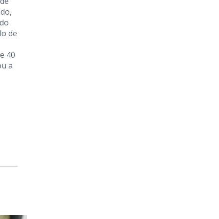
 de
ado,
ado
lo de
se 40
ou a