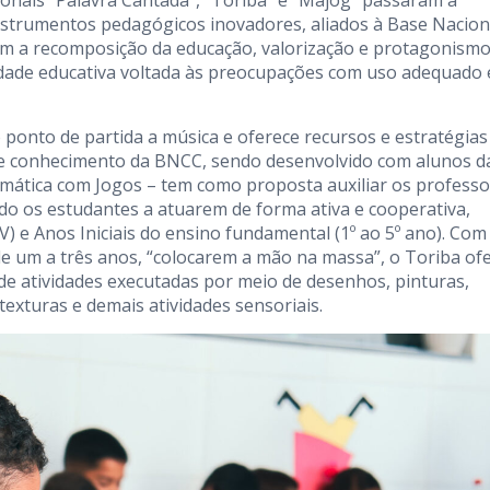
onais “Palavra Cantada”, “Toriba” e “Majog” passaram a
instrumentos pedagógicos inovadores, aliados à Base Nacion
m a recomposição da educação, valorização e protagonism
tidade educativa voltada às preocupações com uso adequado 
 ponto de partida a música e oferece recursos e estratégias
de conhecimento da BNCC, sendo desenvolvido com alunos d
temática com Jogos – tem como proposta auxiliar os profess
do os estudantes a atuarem de forma ativa e cooperativa,
V) e Anos Iniciais do ensino fundamental (1º ao 5º ano). Com
 de um a três anos, “colocarem a mão na massa”, o Toriba of
e atividades executadas por meio de desenhos, pinturas,
exturas e demais atividades sensoriais.