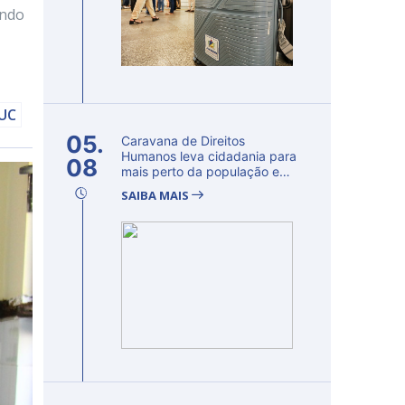
ando
DUC
05.
Caravana de Direitos
Humanos leva cidadania para
08
mais perto da população e
fortalec...
SAIBA MAIS