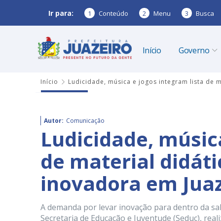
Ir para:
1
Conteúdo
2
Menu
3
Busca
Início
Governo
Início
Ludicidade, música e jogos integram lista de 
Autor:
Comunicação
Ludicidade, música
de material didát
inovadora em Juaz
A demanda por levar inovação para dentro da sala
Secretaria de Educação e Juventude (Seduc), rea