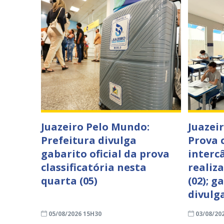
Juazeiro Pelo Mundo:
Juazei
Prefeitura divulga
Prova c
gabarito oficial da prova
interc
classificatória nesta
realiz
quarta (05)
(02); g
divulg
05/08/2026 15H30
03/08/20