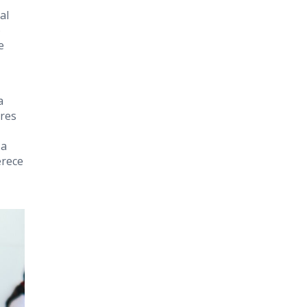
al
o
e
a
ores
 a
erece