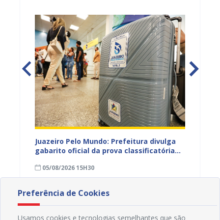
EB e
Juazeiro Pelo Mundo: Prefeitura divulga
Juazeir
mos
gabarito oficial da prova classificatória
do inte
nesta quarta (05)
neste 
05/08/2026 15H30
03/08
divulg
Preferência de Cookies
Usamos cookies e tecnologias semelhantes que são