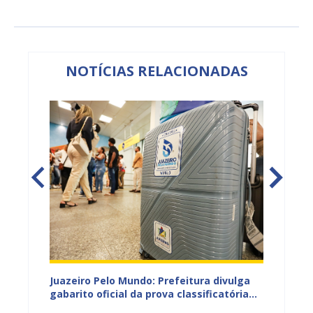
NOTÍCIAS RELACIONADAS
EB e
Juazeiro Pelo Mundo: Prefeitura divulga
Juazeir
mos
gabarito oficial da prova classificatória
do inte
nesta quarta (05)
neste 