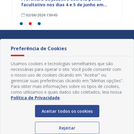
rdos
facultativo nos dias 4 e 5 de junho em
Juazei
razão das celebrações de Corpus Christi
20 de a
02/06/2026 15H45
16/04
Preferência de Cookies
Usamos cookies e tecnologias semelhantes que são
necessárias para operar o site. Você pode consentir com
o nosso uso de cookies clicando em "Aceitar" ou
gerenciar suas preferências clicando em “Minhas opções”.
Para obter mais informações sobre os tipos de cookies,
como utilizamos e quais dados são coletados, leia nossa
Política de Privacidade
.
Aceitar todos os cookies
Redes Sociais
Rejeitar