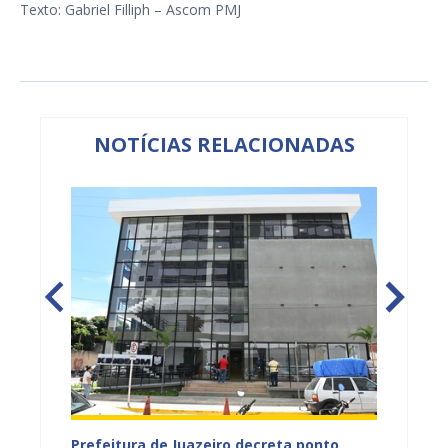
Texto: Gabriel Filliph – Ascom PMJ
NOTÍCIAS RELACIONADAS
cerra
Prefeitura de Juazeiro decreta ponto
Feriad