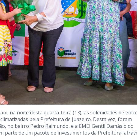
am, na noite desta quarta-feira (13), as solenidades de entr
climatizadas pela Prefeitura de Juazeiro. Desta vez, foram
jão, no bairro Pedro Raimundo, e a EMEI Gentil Damásio do
em parte de um pacote de investimentos da Prefeitura, atrav