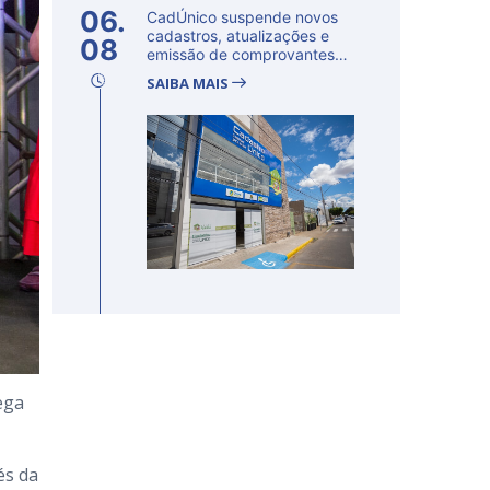
06.
CadÚnico suspende novos
cadastros, atualizações e
08
emissão de comprovantes
nesta s...
SAIBA MAIS
ega
és da