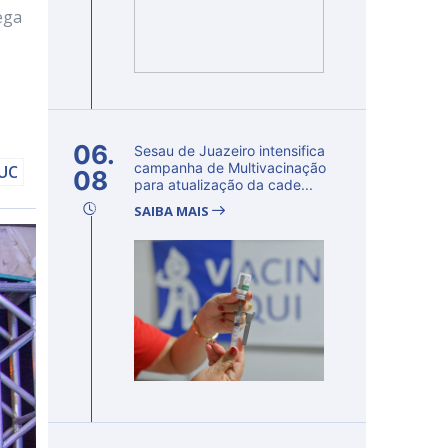
ega
06.
Sesau de Juazeiro intensifica
campanha de Multivacinação
DUC
08
para atualização da cade...
SAIBA MAIS