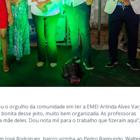
u o orgulho da comunidade em ter a EMEI Arlinda Alves Var
e bonita desse jeito, muito bem organizada. As professoras
 mãe deles. Dou nota mil para o trabalho que fizeram aqui”
 José Rodrigues, bairro vizinha ao Pedro Raimundo, Walte