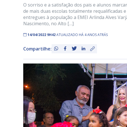
O sorriso e a satisfação dos pais e alunos marcar
de mais duas escolas totalmente requalificadas e 
entregues à população a EMEI Arlinda Alves Var
Nascimento, no Alto […]
14/04/2022 9H42
ATUALIZADO HÁ 4 ANOS ATRÁS
Compartilhe: