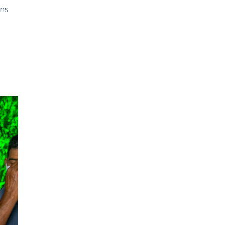
éns
o