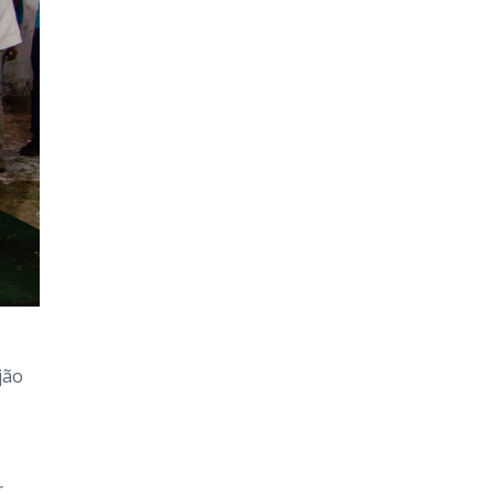
jão
,
r