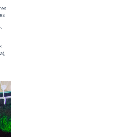
res
res
e
os
a),