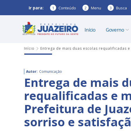
Ir para:
1
Conteúdo
2
Menu
3
Busca
Início
Governo
Início
Entrega de mais duas escolas requalificadas e
Autor:
Comunicação
Entrega de mais d
requalificadas e 
Prefeitura de Jua
sorriso e satisfaç