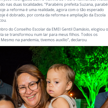
zado nas duas localidades. “Parabéns prefeita Suzana, parab
Hoje a reforma é uma realidade, agora com o tão esperado
oje é dobrado, por conta da reforma e ampliação da Escola
cou.
mbro do Conselho Escolar da EMEI Gentil Damásio, elogiou 
cola se transformou num lar para meus filhos. Todos os
. Mesmo na pandemia, tivemos auxílio”, declarou.