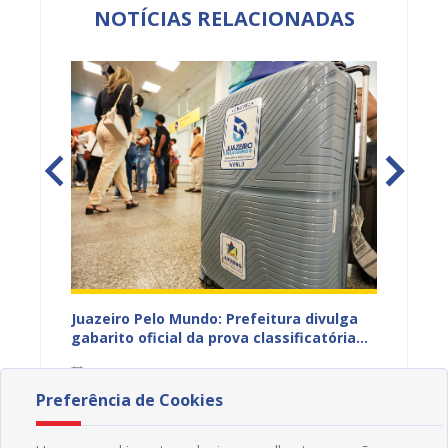
NOTÍCIAS RELACIONADAS
EB e
Juazeiro Pelo Mundo: Prefeitura divulga
Juazeir
mos
gabarito oficial da prova classificatória
do inte
nesta quarta (05)
neste 
05/08/2026 15H30
03/08
divulg
Preferência de Cookies