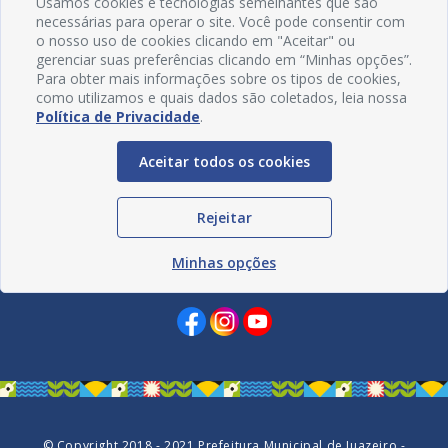
Usamos cookies e tecnologias semelhantes que são
necessárias para operar o site. Você pode consentir com
o nosso uso de cookies clicando em "Aceitar" ou
gerenciar suas preferências clicando em “Minhas opções”.
Para obter mais informações sobre os tipos de cookies,
como utilizamos e quais dados são coletados, leia nossa
Política de Privacidade
.
Aceitar todos os cookies
Rejeitar
Minhas opções
Redes Sociais
© Copyright 2018 - 2021 Prefeitura Municipal de Juazeiro -