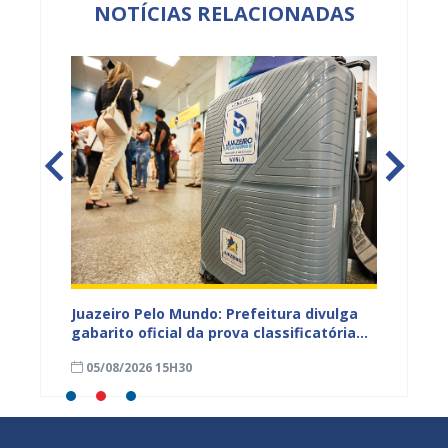
NOTÍCIAS RELACIONADAS
EB e
Juazeiro Pelo Mundo: Prefeitura divulga
Juazeir
mos
gabarito oficial da prova classificatória
do inte
nesta quarta (05)
neste 
05/08/2026 15H30
03/08
divulg