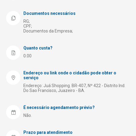
Obras Públicas
Receita Municipal – Tributação
Documentos necessários
Registro de Empresas
RG;
CPF;
Documentos da Empresa;
Saúde
Segurança
Quanto custa?
Transporte e Trânsito
0.00
Turismo
Endereço ou link onde o cidadão pode obter o
serviço
Endereço: Juá Shopping. BR-407, Nº 422 - Distrito Ind.
Do Sao Francisco, Juazeiro - BA.
É necessário agendamento prévio?
Não.
Prazo para atendimento