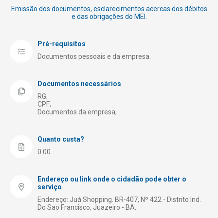
Licenciamento e Alvarás
Emissão dos documentos, esclarecimentos acercas dos débitos
e das obrigações do MEI.
Limpeza
Meio Ambiente
Pré-requisitos
Obras Públicas
Documentos pessoais e da empresa.
Receita Municipal – Tributação
Documentos necessários
Registro de Empresas
RG;
Saúde
CPF;
Documentos da empresa;
Segurança
Transporte e Trânsito
Quanto custa?
0.00
Turismo
Endereço ou link onde o cidadão pode obter o
serviço
Endereço: Juá Shopping. BR-407, Nº 422 - Distrito Ind.
Do Sao Francisco, Juazeiro - BA.