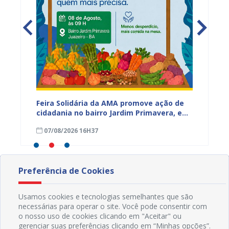
ia da
Feira Solidária da AMA promove ação de
“Não E
cidadania no bairro Jardim Primavera, em
Juazei
ssa,
Juazeiro
consci
07/08/2026 16H37
07/08
violên
Preferência de Cookies
Usamos cookies e tecnologias semelhantes que são
necessárias para operar o site. Você pode consentir com
o nosso uso de cookies clicando em "Aceitar" ou
gerenciar suas preferências clicando em “Minhas opções”.