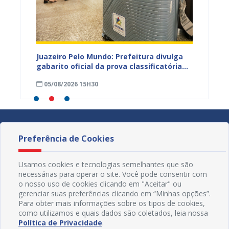
EB e
Juazeiro Pelo Mundo: Prefeitura divulga
Juazeir
mos
gabarito oficial da prova classificatória
do inte
nesta quarta (05)
neste 
05/08/2026 15H30
03/08
divulg
Preferência de Cookies
Usamos cookies e tecnologias semelhantes que são
necessárias para operar o site. Você pode consentir com
o nosso uso de cookies clicando em "Aceitar" ou
gerenciar suas preferências clicando em “Minhas opções”.
Para obter mais informações sobre os tipos de cookies,
como utilizamos e quais dados são coletados, leia nossa
Política de Privacidade
.