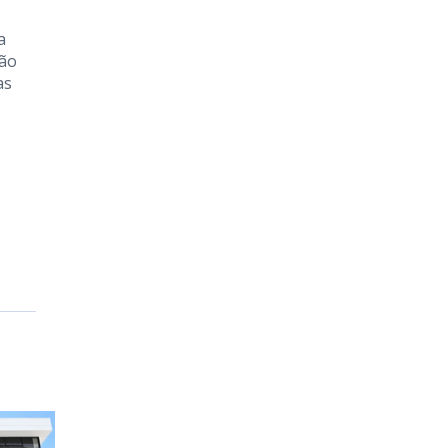
a
tão
as