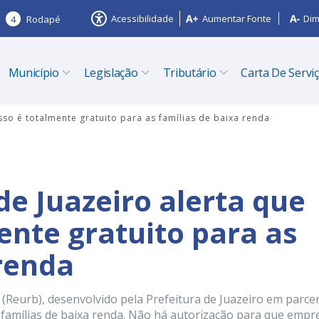
Acessibilidade
Aumentar Fonte
Dim
4
Rodapé
Município
Legislação
Tributário
Carta De Servi
sso é totalmente gratuito para as famílias de baixa renda
de Juazeiro alerta que
ente gratuito para as
 renda
Reurb), desenvolvido pela Prefeitura de Juazeiro em parcer
à famílias de baixa renda. Não há autorização para que empr