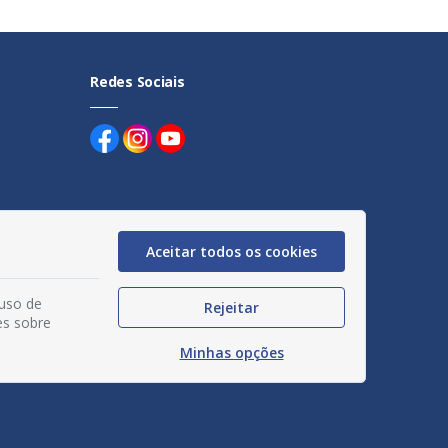
Redes Sociais
Aceitar todos os cookies
uentes
egação
 uso de
Rejeitar
es sobre
acidade
Minhas opções