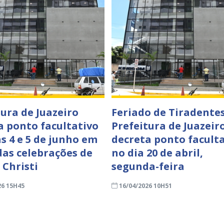
tura de Juazeiro
Feriado de Tiradentes
a ponto facultativo
Prefeitura de Juazeir
as 4 e 5 de junho em
decreta ponto facult
das celebrações de
no dia 20 de abril,
 Christi
segunda-feira
26 15H45
16/04/2026 10H51