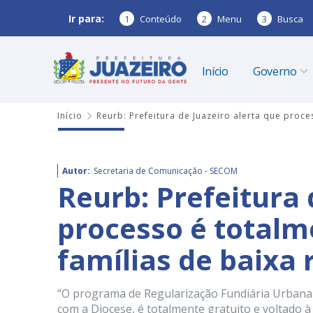
Ir para:
1
Conteúdo
2
Menu
3
Busca
Início
Governo
Início
Reurb: Prefeitura de Juazeiro alerta que proce
Autor:
Secretaria de Comunicação - SECOM
Reurb: Prefeitura 
processo é totalm
famílias de baixa
“O programa de Regularização Fundiária Urbana (
com a Diocese, é totalmente gratuito e voltado 