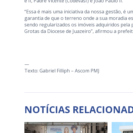
e II, Padre Vicente (Codevasf) e João Paulo II.
“Essa é mais uma iniciativa da nossa gestão, é 
garantia de que o terreno onde a sua moradia est
sendo regularizados os imóveis adquiridos pela
Grotas da Diocese de Juazeiro”, afirmou a prefe
—
Texto: Gabriel Filliph – Ascom PMJ
NOTÍCIAS RELACIONA