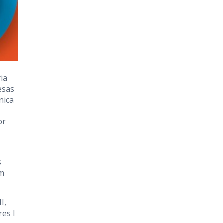
ia
esas
nica
or
s
em
I,
res I