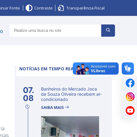
inuir Fonte
Contraste
Transparência Fiscal
ço
NOTÍCIAS EM TEMPO REAL
07.
Banheiros do Mercado Joca
de Souza Oliveira recebem ar-
08
condicionado
SAIBA MAIS
ia
esas