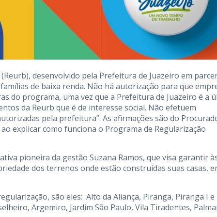
Reurb), desenvolvido pela Prefeitura de Juazeiro em parcer
à famílias de baixa renda. Não há autorização para que empr
as do programa, uma vez que a Prefeitura de Juazeiro é a ú
ntos da Reurb que é de interesse social. Não efetuem
torizadas pela prefeitura”. As afirmações são do Procurad
, ao explicar como funciona o Programa de Regularização
ativa pioneira da gestão Suzana Ramos, que visa garantir à
opriedade dos terrenos onde estão construídas suas casas, 
egularização, são eles:
Alto da Aliança, Piranga, Piranga I e I
lheiro, Argemiro, Jardim São Paulo, Vila Tiradentes, Palma