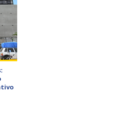
:
o
ativo