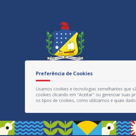
Preferência de Cookies
Usamos cookies e tecnologias semelhantes que sã
cookies clicando em "Aceitar" ou gerenciar suas 
os tipos de cookies, como utilizamos e quais dado