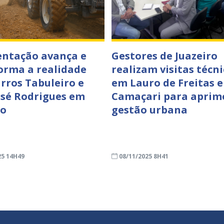
ntação avança e
Gestores de Juazeiro
orma a realidade
realizam visitas técni
irros Tabuleiro e
em Lauro de Freitas e
sé Rodrigues em
Camaçari para aprim
ro
gestão urbana
25 14H49
08/11/2025 8H41