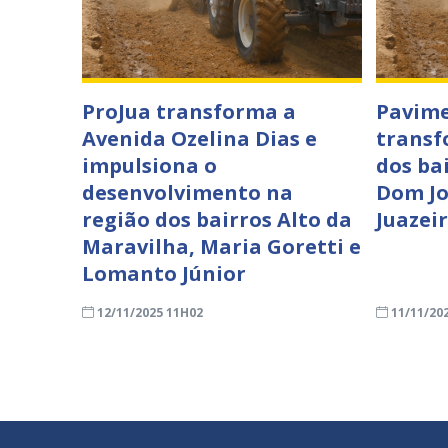
ProJua transforma a
Pavime
Avenida Ozelina Dias e
transf
impulsiona o
dos ba
desenvolvimento na
Dom Jo
região dos bairros Alto da
Juazei
Maravilha, Maria Goretti e
Lomanto Júnior
12/11/2025 11H02
11/11/20