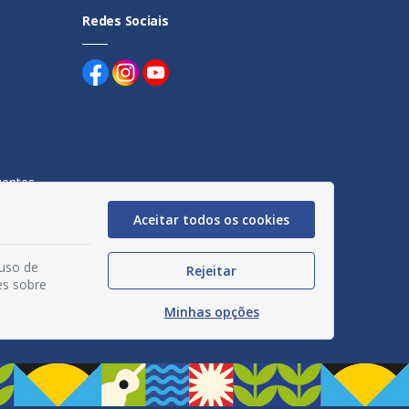
Redes Sociais
uentes
egação
Aceitar todos os cookies
acidade
 uso de
Rejeitar
es sobre
Minhas opções