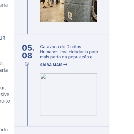
aria
DUR
05.
Caravana de Direitos
Humanos leva cidadania para
08
mais perto da população e
fortalec...
to
SAIBA MAIS
aria
ur.
sive
muito
todo