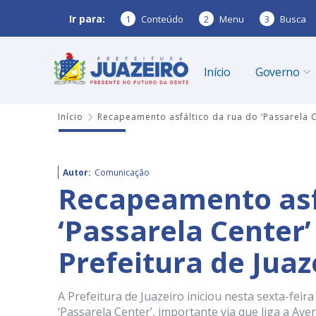
Ir para:
1
Conteúdo
2
Menu
3
Busca
Início
Governo
Início
Recapeamento asfáltico da rua do ‘Passarela Ce
Autor:
Comunicação
Recapeamento asfá
‘Passarela Center’
Prefeitura de Juaz
A Prefeitura de Juazeiro iniciou nesta sexta-feira
‘Passarela Center’, importante via que liga a A