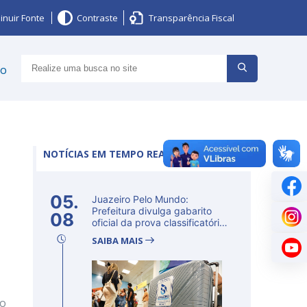
inuir Fonte
Contraste
Transparência Fiscal
ço
NOTÍCIAS EM TEMPO REAL
05.
Juazeiro Pelo Mundo:
Prefeitura divulga gabarito
08
oficial da prova classificatória
ne...
SAIBA MAIS
to