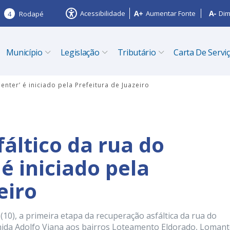
Acessibilidade
Aumentar Fonte
Dim
4
Rodapé
Município
Legislação
Tributário
Carta De Servi
nter’ é iniciado pela Prefeitura de Juazeiro
ltico da rua do
 é iniciado pela
eiro
 (10), a primeira etapa da recuperação asfáltica da rua do
venida Adolfo Viana aos bairros Loteamento Eldorado, Loman