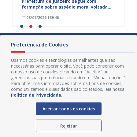
to das
Prefeitura de Juazeiro segue com
Servid
para
formação sobre assédio moral voltada
formaç
ro
aos servidores municipais
progra
08/07/2026 13H46
15/05
Preferência de Cookies
Usamos cookies e tecnologias semelhantes que são
necessárias para operar o site. Você pode consentir com
o nosso uso de cookies clicando em "Aceitar" ou
gerenciar suas preferências clicando em “Minhas opções”.
Para obter mais informações sobre os tipos de cookies,
como utilizamos e quais dados são coletados, leia nossa
Política de Privacidade
.
Aceitar todos os cookies
Redes Sociais
Rejeitar