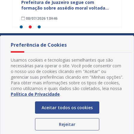
to das
Prefeitura de Juazeiro segue com
Servid
para
formação sobre assédio moral voltada
formaç
ro
aos servidores municipais
progra
08/07/2026 13H46
15/05
Preferência de Cookies
Usamos cookies e tecnologias semelhantes que são
necessárias para operar o site. Você pode consentir com
o nosso uso de cookies clicando em "Aceitar" ou
gerenciar suas preferências clicando em “Minhas opções”.
Para obter mais informações sobre os tipos de cookies,
como utilizamos e quais dados são coletados, leia nossa
Política de Privacidade
.
Aceitar todos os cookies
Redes Sociais
Rejeitar