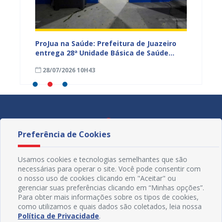
rcam
ProJua na Saúde: Prefeitura de Juazeiro
Juazei
azeiro
entrega 28ª Unidade Básica de Saúde
Baiano 
requalificada e amplia investimentos na
inscri
28/07/2026 10H43
25/07
Atenção Primária
Preferência de Cookies
Usamos cookies e tecnologias semelhantes que são
necessárias para operar o site. Você pode consentir com
o nosso uso de cookies clicando em "Aceitar" ou
gerenciar suas preferências clicando em “Minhas opções”.
Para obter mais informações sobre os tipos de cookies,
como utilizamos e quais dados são coletados, leia nossa
Política de Privacidade
.