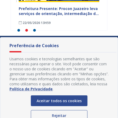
Prefeitura Presente: Procon Juazeiro leva
Procon
ntar
serviços de orientação, intermediação de
Estadu
conflitos e renegociação de dívidas para
TJBA c
22/05/2026 13H59
19/05
a Lagoa do Salitre
Juazei
Preferência de Cookies
Usamos cookies e tecnologias semelhantes que são
necessárias para operar o site. Você pode consentir com
o nosso uso de cookies clicando em "Aceitar" ou
gerenciar suas preferências clicando em “Minhas opções”.
Para obter mais informações sobre os tipos de cookies,
como utilizamos e quais dados são coletados, leia nossa
Política de Privacidade
.
Aceitar todos os cookies
Redes Sociais
Rejeitar