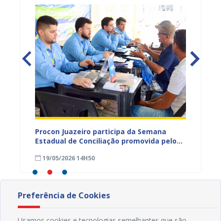
ro leva
Procon Juazeiro participa da Semana
Operaç
ação de
Estadual de Conciliação promovida pelo
intensi
s para
TJBA com participação da Prefeitura de
orienta
19/05/2026 14H50
07/05
Juazeiro
consum
Preferência de Cookies
Usamos cookies e tecnologias semelhantes que são