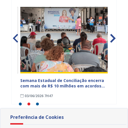
Semana Estadual de Conciliação encerra
Prefei
ntar
com mais de R$ 10 milhões em acordos
faculta
firmados em Juazeiro
razão 
03/06/2026 7H47
02/06
Preferência de Cookies