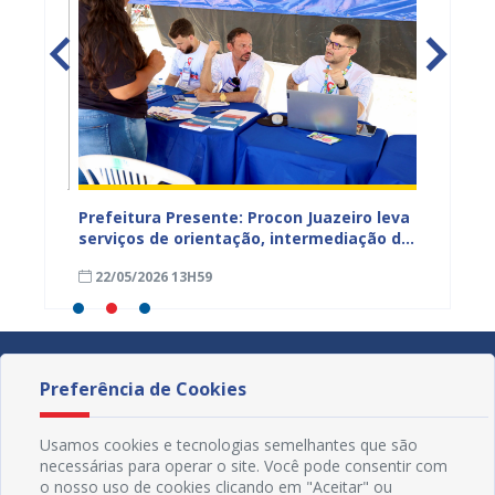
Prefeitura Presente: Procon Juazeiro leva
Procon
ntar
serviços de orientação, intermediação de
Estadu
conflitos e renegociação de dívidas para
TJBA c
22/05/2026 13H59
19/05
a Lagoa do Salitre
Juazei
Preferência de Cookies
Usamos cookies e tecnologias semelhantes que são
necessárias para operar o site. Você pode consentir com
o nosso uso de cookies clicando em "Aceitar" ou