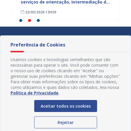
ntar
serviços de orientação, intermediação de
Estadu
conflitos e renegociação de dívidas para
TJBA c
22/05/2026 13H59
19/05
a Lagoa do Salitre
Juazei
Preferência de Cookies
Usamos cookies e tecnologias semelhantes que são
necessárias para operar o site. Você pode consentir com
o nosso uso de cookies clicando em "Aceitar" ou
gerenciar suas preferências clicando em “Minhas opções”.
Para obter mais informações sobre os tipos de cookies,
como utilizamos e quais dados são coletados, leia nossa
Política de Privacidade
.
Aceitar todos os cookies
Redes Sociais
Rejeitar