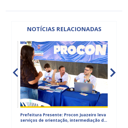
NOTÍCIAS RELACIONADAS
Prefeitura Presente: Procon Juazeiro leva
Procon
ntar
serviços de orientação, intermediação de
Estadu
conflitos e renegociação de dívidas para
TJBA c