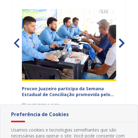
ro leva
Procon Juazeiro participa da Semana
Operaç
ação de
Estadual de Conciliação promovida pelo
intensi
s para
TJBA com participação da Prefeitura de
orienta
19/05/2026 14H50
07/05
Juazeiro
consum
Preferência de Cookies
Usamos cookies e tecnologias semelhantes que são
necessárias para operar o site. Você pode consentir com