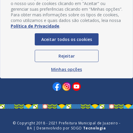
o nosso uso de cookies clicando em "Aceitar" ou
gerenciar suas preferências clicando em “Minhas opções”.
Para obter mais informações sobre os tipos de cookies,
como utilizamos e quais dados são coletados, leia nossa
Política de Privacidade
.
Aceitar todos os cookies
Rejeitar
Minhas opções
Redes Sociais
© Copyright 2018 - 2021 Prefeitura Municipal de Juazeiro -
BA | Desenvolvido por
SOGO
Tecnologia