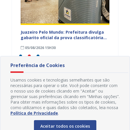
EB e
Juazeiro Pelo Mundo: Prefeitura divulga
Juazeir
mos
gabarito oficial da prova classificatória
do inte
nesta quarta (05)
neste 
05/08/2026 15H30
03/08
divulg
Preferência de Cookies
Usamos cookies e tecnologias semelhantes que são
necessárias para operar o site. Você pode consentir com
o nosso uso de cookies clicando em "Aceitar" ou
gerenciar suas preferências clicando em “Minhas opções”.
Para obter mais informações sobre os tipos de cookies,
como utilizamos e quais dados são coletados, leia nossa
Política de Privacidade
.
Aceitar todos os cookies