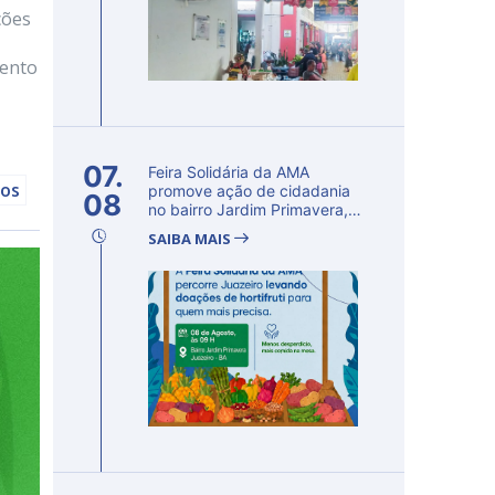
ções
mento
07.
Feira Solidária da AMA
cos
promove ação de cidadania
08
no bairro Jardim Primavera,
em Ju...
SAIBA MAIS