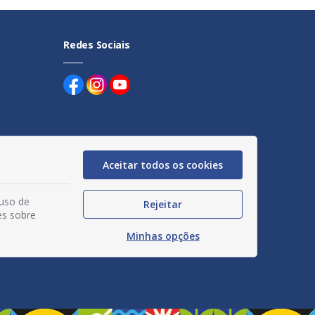
Redes Sociais
Aceitar todos os cookies
uentes
egação
 uso de
Rejeitar
es sobre
acidade
Minhas opções