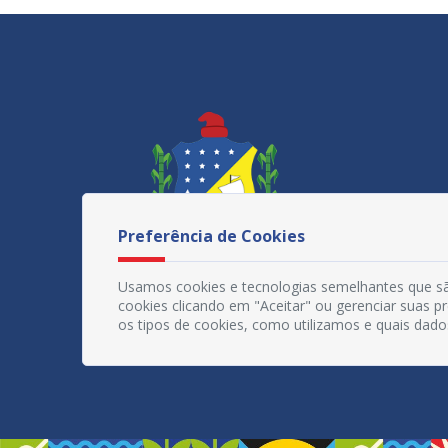
Preferência de Cookies
Usamos cookies e tecnologias semelhantes que sã
cookies clicando em "Aceitar" ou gerenciar suas 
os tipos de cookies, como utilizamos e quais dado