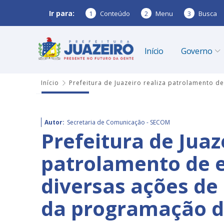
Ir para:
1
Conteúdo
2
Menu
3
Busca
Início
Governo
Início
Prefeitura de Juazeiro realiza patrolamento d
Autor:
Secretaria de Comunicação - SECOM
Prefeitura de Juaz
patrolamento de e
diversas ações de
da programação d