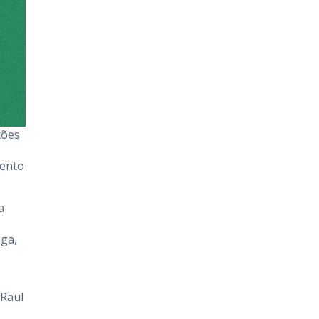
ções
mento
a
nga,
 Raul