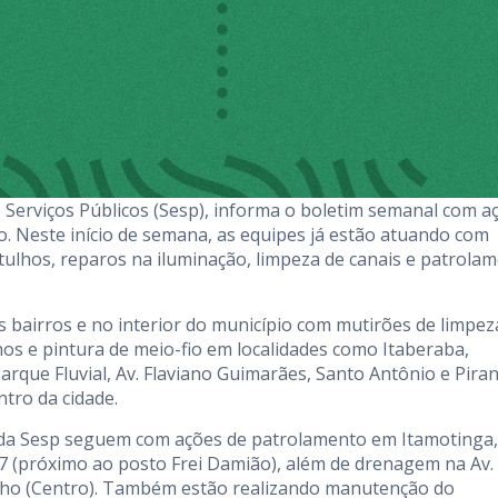
de Serviços Públicos (Sesp), informa o boletim semanal com a
. Neste início de semana, as equipes já estão atuando com
entulhos, reparos na iluminação, limpeza de canais e patrola
 bairros e no interior do município com mutirões de limpez
hos e pintura de meio-fio em localidades como Itaberaba,
Parque Fluvial, Av. Flaviano Guimarães, Santo Antônio e Pira
ntro da cidade.
 da Sesp seguem com ações de patrolamento em Itamotinga,
07 (próximo ao posto Frei Damião), além de drenagem na Av.
Filho (Centro). Também estão realizando manutenção do