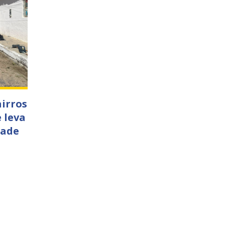
airros
 leva
dade