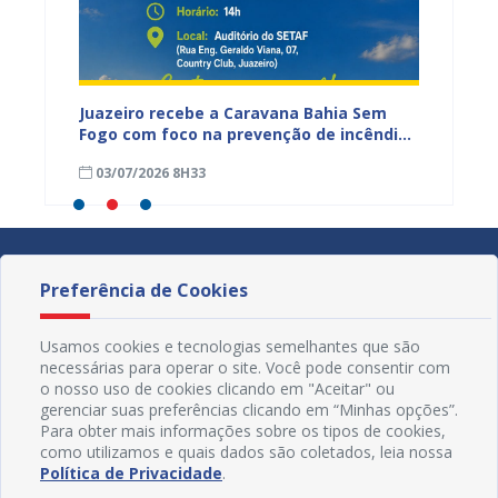
cadores
Juazeiro recebe a Caravana Bahia Sem
Um rio
Fogo com foco na prevenção de incêndios
Velho 
florestais
cultur
03/07/2026 8H33
04/06
Preferência de Cookies
Usamos cookies e tecnologias semelhantes que são
necessárias para operar o site. Você pode consentir com
o nosso uso de cookies clicando em "Aceitar" ou
gerenciar suas preferências clicando em “Minhas opções”.
Para obter mais informações sobre os tipos de cookies,
como utilizamos e quais dados são coletados, leia nossa
Política de Privacidade
.