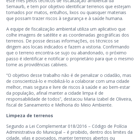
este mês pelos técnicos de fiscalização ambiental da
Semaurb, e tem por objetivo identificar terrenos que estejam
tomados por matos, entulhos, lixos ou quaisquer materiais
que possam trazer riscos à segurança e à saúde humana.
A equipe de fiscalização ambiental utiliza um aplicativo que
colhe imagens de satélite e as coordenadas geográficas dos
terrenos. De posse dessas informações, os técnicos se
dirigem aos locais indicados e fazem a vistoria. Confirmando
que o terreno encontra-se sujo ou abandonado, o próximo
passo é identificar e notificar o proprietário para que o mesmo
tome as providências cabíveis.
“O objetivo desse trabalho não é de penalizar o cidadão, mas
de conscientizá-lo e mobilizá-lo a colaborar com uma cidade
melhor, mais segura e livre de riscos à saúde e ao bem-estar
da população, afinal manter a cidade limpa é de
responsabilidade de todos”, destacou Maria Izabel de Oliveira,
fiscal de Saneamento e Melhoria do Meio Ambiente.
Limpeza de terrenos
Segundo a Lei Complementar 018/2016 – Código de Polícia
Administrativa do Municipal – é proibido, dentro dos limites da
cidade, vilas e povoados, manter terrenos abertos ou