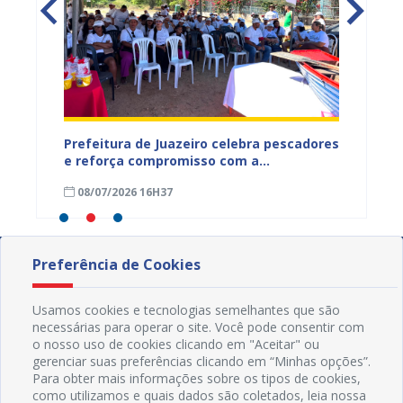
gunda
Prefeitura de Juazeiro celebra pescadores
Um rio
Rio São
e reforça compromisso com a
Velho 
áreas
preservação do Rio São Francisco
cultur
08/07/2026 16H37
04/06
Preferência de Cookies
Usamos cookies e tecnologias semelhantes que são
necessárias para operar o site. Você pode consentir com
o nosso uso de cookies clicando em "Aceitar" ou
gerenciar suas preferências clicando em “Minhas opções”.
Para obter mais informações sobre os tipos de cookies,
como utilizamos e quais dados são coletados, leia nossa