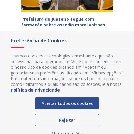
to das
Prefeitura de Juazeiro segue com
Servid
para
formação sobre assédio moral voltada
formaç
ro
aos servidores municipais
progra
08/07/2026 13H46
15/05
Preferência de Cookies
Usamos cookies e tecnologias semelhantes que são
necessárias para operar o site. Você pode consentir com
o nosso uso de cookies clicando em "Aceitar" ou
gerenciar suas preferências clicando em “Minhas opções”.
Para obter mais informações sobre os tipos de cookies,
como utilizamos e quais dados são coletados, leia nossa
Política de Privacidade
.
Aceitar todos os cookies
Rejeitar
Minhas opções