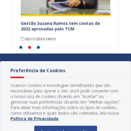
ença no
Gestão Suzana Ramos tem contas de
Prefei
terno e
2022 aprovadas pelo TCM
2ª Ediç
stado
14.133 
05/11/2024 16H11
12/06
contra
Preferência de Cookies
Usamos cookies e tecnologias semelhantes que são
necessárias para operar o site. Você pode consentir com
o nosso uso de cookies clicando em "Aceitar" ou
gerenciar suas preferências clicando em “Minhas opções”.
Para obter mais informações sobre os tipos de cookies,
como utilizamos e quais dados são coletados, leia nossa
Política de Privacidade
.