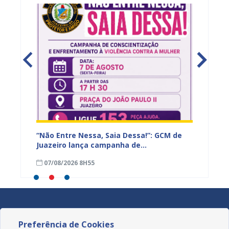
ão de
“Não Entre Nessa, Saia Dessa!”: GCM de
Juazeir
ra, em
Juazeiro lança campanha de
fortal
conscientização e enfrentamento à
humano
07/08/2026 8H55
06/08
violência contra a mulher
Preferência de Cookies