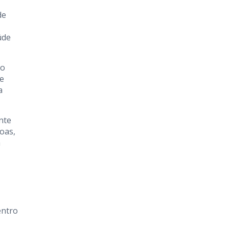
de
úde
ão
 e
a
nte
oas,
a
entro