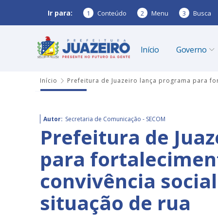
Ir para:
1
Conteúdo
2
Menu
3
Busca
Início
Governo
Início
Prefeitura de Juazeiro lança programa para fo
Autor:
Secretaria de Comunicação - SECOM
Prefeitura de Jua
para fortalecimen
convivência socia
situação de rua