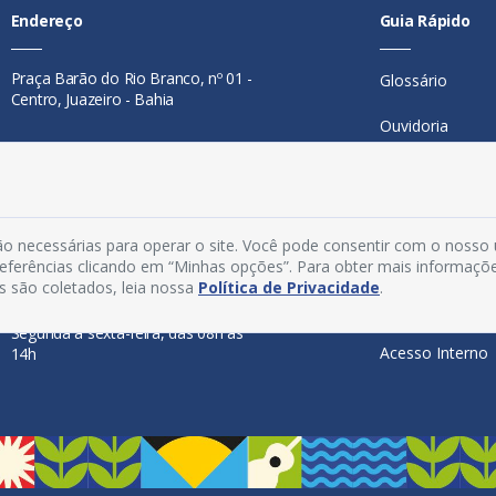
Endereço
Guia Rápido
Praça Barão do Rio Branco, nº 01 -
Glossário
Centro, Juazeiro - Bahia
Ouvidoria
Contato
Mapa do Site
Telefone:
74 98846-0016
Perguntas Freq
Email:
ouvidoria@juazeiro.ba.gov.br
o necessárias para operar o site. Você pode consentir com o nosso
Manual de Nav
preferências clicando em “Minhas opções”. Para obter mais informaçõ
Horário De Funcionamento
s são coletados, leia nossa
Política de Privacidade
.
Política de Priv
Segunda a sexta-feira, das 08h às
Acesso Interno
14h