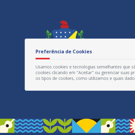
Preferência de Cookies
Usamos cookies e tecnologias semelhantes que sã
cookies clicando em "Aceitar" ou gerenciar suas 
os tipos de cookies, como utilizamos e quais dado