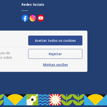
Redes Sociais
Aceitar todos os cookies
uentes
 uso de
Rejeitar
egação
es sobre
Minhas opções
acidade