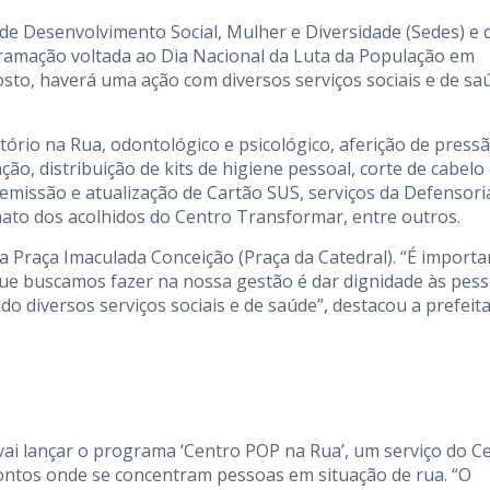
s de Desenvolvimento Social, Mulher e Diversidade (Sedes) e 
ramação voltada ao Dia Nacional da Luta da População em
osto, haverá uma ação com diversos serviços sociais e de sa
rio na Rua, odontológico e psicológico, aferição de press
ação, distribuição de kits de higiene pessoal, corte de cabelo
emissão e atualização de Cartão SUS, serviços da Defensori
anato dos acolhidos do Centro Transformar, entre outros.
na Praça Imaculada Conceição (Praça da Catedral). “É importa
que buscamos fazer na nossa gestão é dar dignidade às pess
do diversos serviços sociais e de saúde”, destacou a prefeit
 vai lançar o programa ‘Centro POP na Rua’, um serviço do C
ontos onde se concentram pessoas em situação de rua. “O