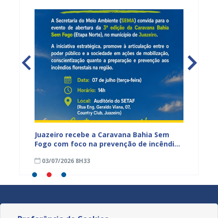
cadores
Juazeiro recebe a Caravana Bahia Sem
Um rio
Fogo com foco na prevenção de incêndios
Velho 
florestais
cultur
03/07/2026 8H33
04/06