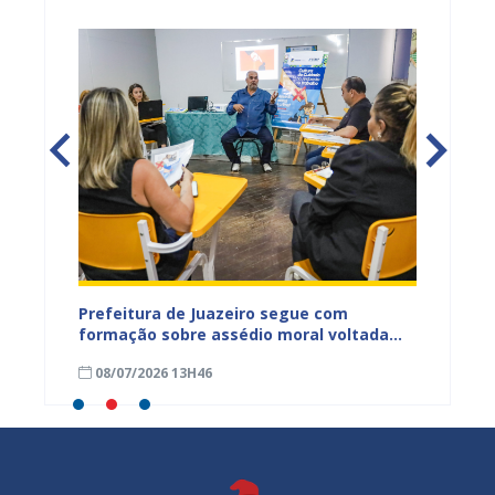
to das
Prefeitura de Juazeiro segue com
Servid
para
formação sobre assédio moral voltada
formaç
ro
aos servidores municipais
progra
08/07/2026 13H46
15/05