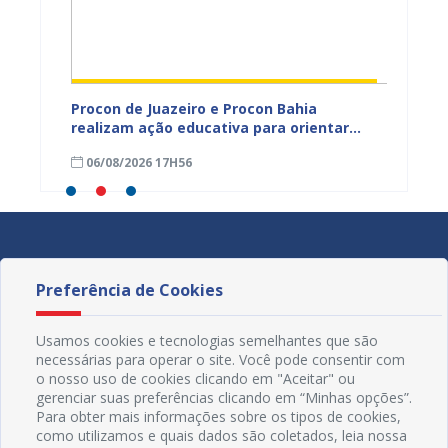
adual
Procon de Juazeiro e Procon Bahia
Sesau 
s
realizam ação educativa para orientar
de Mul
s da
comerciantes no município
cadern
06/08/2026 17H56
06/08
Preferência de Cookies
Usamos cookies e tecnologias semelhantes que são
necessárias para operar o site. Você pode consentir com
o nosso uso de cookies clicando em "Aceitar" ou
gerenciar suas preferências clicando em “Minhas opções”.
Para obter mais informações sobre os tipos de cookies,
como utilizamos e quais dados são coletados, leia nossa