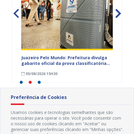
EB e
Juazeiro Pelo Mundo: Prefeitura divulga
Juazeir
mos
gabarito oficial da prova classificatória
do inte
nesta quarta (05)
neste 
05/08/2026 15H30
03/08
divulg
Preferência de Cookies
Usamos cookies e tecnologias semelhantes que são
necessárias para operar o site. Você pode consentir com
o nosso uso de cookies clicando em "Aceitar" ou
gerenciar suas preferências clicando em “Minhas opções”.