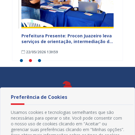
Prefeitura Presente: Procon Juazeiro leva
Procon
ntar
serviços de orientação, intermediação de
Estadu
conflitos e renegociação de dívidas para
TJBA c
22/05/2026 13H59
19/05
a Lagoa do Salitre
Juazei
Preferência de Cookies
Usamos cookies e tecnologias semelhantes que são
necessárias para operar o site. Você pode consentir com
o nosso uso de cookies clicando em "Aceitar" ou
gerenciar suas preferências clicando em “Minhas opções”.