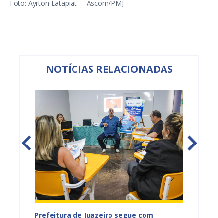
Foto: Ayrton Latapiat – Ascom/PMJ
NOTÍCIAS RELACIONADAS
to das
Prefeitura de Juazeiro segue com
Servid