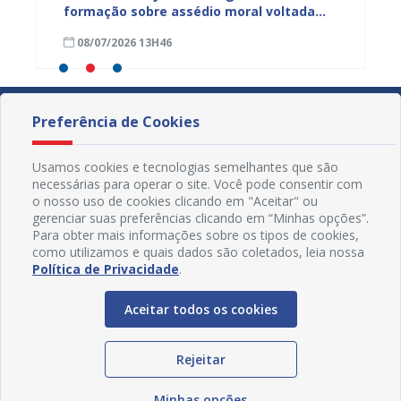
para
formação sobre assédio moral voltada
formaç
ro
aos servidores municipais
progra
08/07/2026 13H46
15/05
Preferência de Cookies
Usamos cookies e tecnologias semelhantes que são
necessárias para operar o site. Você pode consentir com
o nosso uso de cookies clicando em "Aceitar" ou
gerenciar suas preferências clicando em “Minhas opções”.
Para obter mais informações sobre os tipos de cookies,
como utilizamos e quais dados são coletados, leia nossa
Política de Privacidade
.
Aceitar todos os cookies
Redes Sociais
Rejeitar
Minhas opções